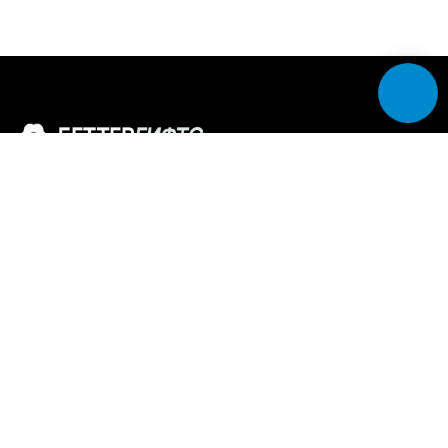
Доставляем эмоции, а не просто цветы
MAX
Разделы
Каталог букетов
Собери сам — конструктор букета
ВАУ-букеты и композиции
Цветочная подписка
Свадебные букеты
Программа лояльности