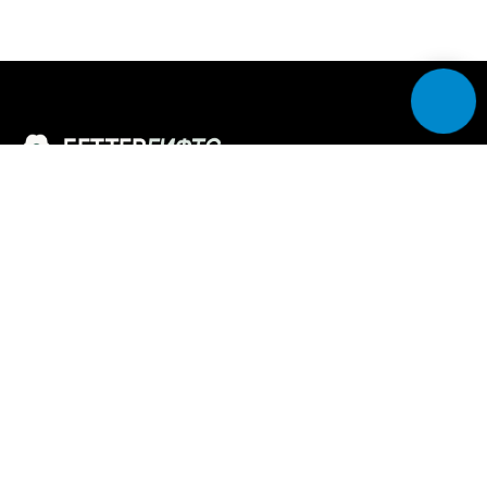
Доставляем эмоции, а не просто цветы
MAX
Разделы
Каталог букетов
Собери сам — конструктор букета
ВАУ-букеты и композиции
Цветочная подписка
Свадебные букеты
Программа лояльности