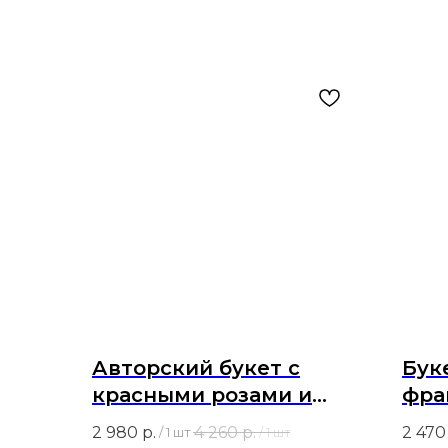
Авторский букет с
Бук
красными розами и
фра
кремовыми
Мон
2 980
р.
4 260
р.
2 470
/
1 шт
/
1 шт