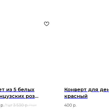
ет из 5 белых
Конверт для де
нцузских роз
красный
диаль и эвкалипта
р.
3 530
р.
400
р.
/
1 шт
/
1 шт