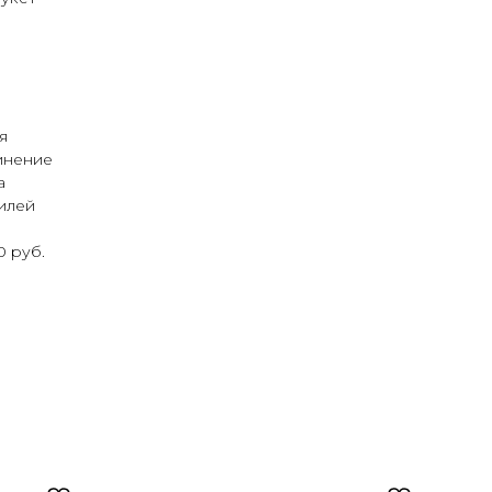
я
инение
а
илей
0 руб.