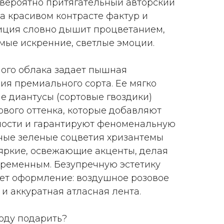
вероятно притягательный авторский
на красивом контрасте фактур и
зиция словно дышит процветанием,
амые искренние, светлые эмоции.
ного облака задает пышная
ия премиального сорта. Ее мягко
 диантусы (сортовые гвоздики)
ового оттенка, которые добавляют
ости и гарантируют феноменальную
очные зеленые соцветия хризантемы
яркие, освежающие акценты, делая
временным. Безупречную эстетику
ет оформление: воздушное розовое
и аккуратная атласная лента.
воду подарить?