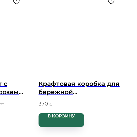
 с
Крафтовая коробка для
розами,
бережной
транспортировки
370
р.
 шт
букета
В КОРЗИНУ