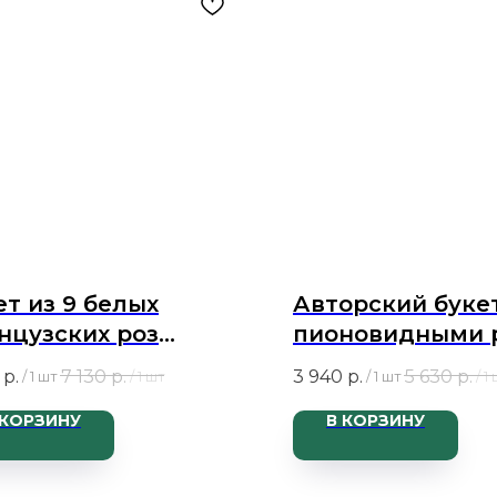
ет из 9 белых
Авторский букет
нцузских роз
пионовидными 
диаль и эвкалипта
хризантемой и
р.
7 130
р.
3 940
р.
5 630
р.
/
1 шт
/
1 шт
/
1 шт
/
1
диантусами
 КОРЗИНУ
В КОРЗИНУ