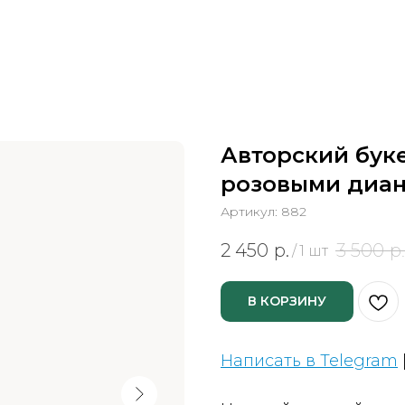
Авторский буке
розовыми диан
Артикул:
882
2 450
р.
3 500
р.
/
1 шт
В КОРЗИНУ
Написать в Telegram