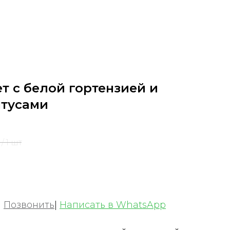
т с белой гортензией и
тусами
/
1 шт
|
Позвонить
|
Написать в WhatsApp