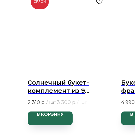
СЕЗОН
Солнечный букет-
Бук
комплемент из 9
фра
желтых кустовых
Мон
2 310
р.
3 300
р.
4 990
/
1 шт
/
1 шт
диантусов и
В КОРЗИНУ
В
танацетума