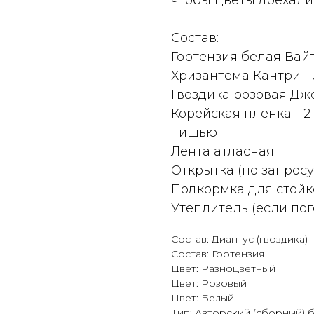
чтобы цветы доехали
Состав:
Гортензия белая Вай
Хризантема Кантри - 
Гвоздика розовая Джо
Корейская пленка - 2 
Тишью
Лента атласная
Открытка (по запросу
Подкормка для стойк
Утеплитель (если пог
Состав: Диантус (гвоздика)
Состав: Гортензия
Цвет: Разноцветный
Цвет: Розовый
Цвет: Белый
Тип: Авторский (сборный) 