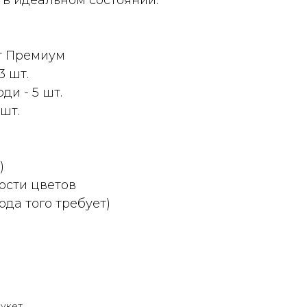
 в идеальном состоянии.
т Премиум
3 шт.
ди - 5 шт.
шт.
)
ости цветов
ода того требует)
букет