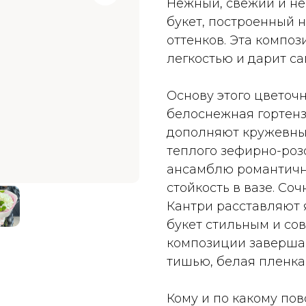
Нежный, свежий и не
букет, построенный 
оттенков. Эта компо
легкостью и дарит с
Основу этого цветоч
белоснежная гортенз
дополняют кружевные
теплого зефирно-роз
ансамблю романтичн
стойкость в вазе. С
Кантри расставляют 
букет стильным и со
композиции заверша
тишью, белая пленка 
Кому и по какому по