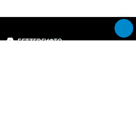
Доставляем эмоции, а не просто цветы
MAX
Разделы
Каталог букетов
Собери сам — конструктор букета
ВАУ-букеты и композиции
Цветочная подписка
Свадебные букеты
Программа лояльности