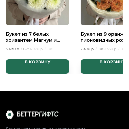
Букет из 7 белых
Букет из 9 оранже
хризантем Магнум и
пионовидных роз 
эвкалипта
Априкот и эвкалип
3 480
р.
4 970
р.
2 490
р.
3 550
р.
/
1 шт
/
1 шт
/
1 шт
/
1 шт
В КОРЗИНУ
В КОРЗИНУ
Доставляем эмоции, а не просто цветы