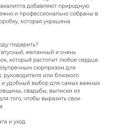
 эвкалипта добавляют природную
ежно и профессионально собраны в
робку, которая украшена
воду подарить?
татусный, желанный и очень
к, который растопит любое сердце.
безупречным сюрпризом для
 руководителя или близкого
 и удобный выбор для самых важных
довщины, свадьбы, выписки из
ля того, чтобы выразить свои
а.
а и уход: