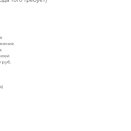
ода того требует)
я
инение
а
илей
 руб.
а)