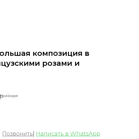
ольшая композиция в
нцузскими розами и
р.
/
1 шт
|
Позвонить
|
Написать в WhatsApp