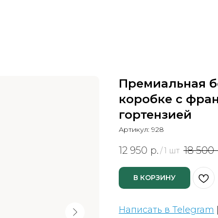
Премиальная б
коробке с фра
гортензией
Артикул:
928
12 950
р.
18 500
/
1 шт
В КОРЗИНУ
Написать в Telegram