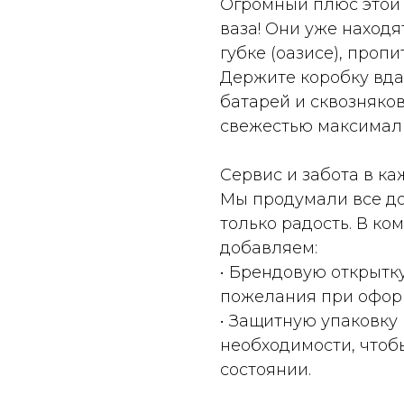
Огромный плюс этой
ваза! Они уже наход
губке (оазисе), проп
Держите коробку вда
батарей и сквозняков
свежестью максималь
Сервис и забота в ка
Мы продумали все до
только радость. В к
добавляем:
• Брендовую открытк
пожелания при оформ
• Защитную упаковку 
необходимости, чтоб
состоянии.