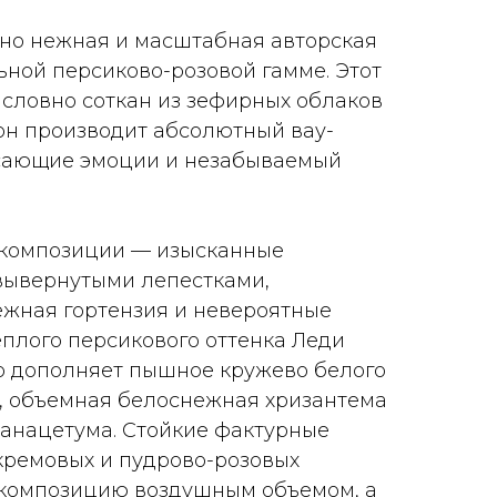
но нежная и масштабная авторская
ьной персиково-розовой гамме. Этот
словно соткан из зефирных облаков
 он производит абсолютный вау-
ясающие эмоции и незабываемый
 композиции — изысканные
вывернутыми лепестками,
жная гортензия и невероятные
плого персикового оттенка Леди
о дополняет пышное кружево белого
), объемная белоснежная хризантема
танацетума. Стойкие фактурные
 кремовых и пудрово-розовых
 композицию воздушным объемом, а