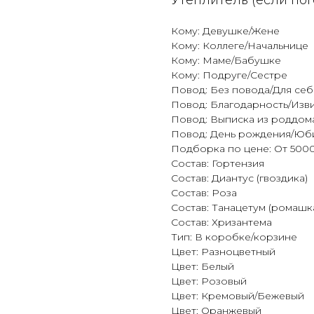
Утеплитель (если пог
Кому: Девушке/Жене
Кому: Коллеге/Начальнице
Кому: Маме/Бабушке
Кому: Подруге/Сестре
Повод: Без повода/Для себ
Повод: Благодарность/Изв
Повод: Выписка из роддом
Повод: День рождения/Юб
Подборка по цене: От 5000
Состав: Гортензия
Состав: Диантус (гвоздика)
Состав: Роза
Состав: Танацетум (ромашк
Состав: Хризантема
Тип: В коробке/корзине
Цвет: Разноцветный
Цвет: Белый
Цвет: Розовый
Цвет: Кремовый/Бежевый
Цвет: Оранжевый