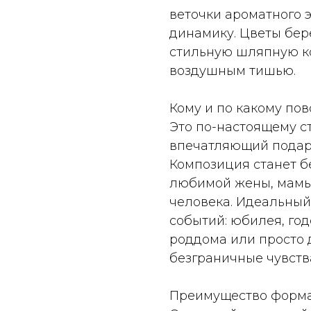
веточки ароматного
динамику. Цветы бер
стильную шляпную ко
воздушным тишью.
Кому и по какому по
Это по-настоящему с
впечатляющий подаро
Композиция станет 
любимой жены, мамы,
человека. Идеальный
событий: юбилея, го
роддома или просто д
безграничные чувств
Преимущество формат