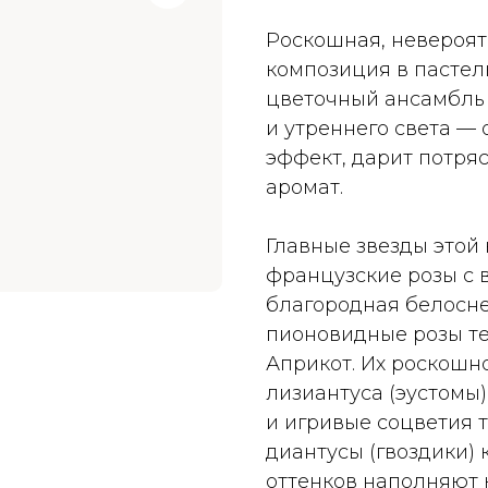
Роскошная, невероят
композиция в пастел
цветочный ансамбль 
и утреннего света —
эффект, дарит потр
аромат.
Главные звезды этой
французские розы с 
благородная белосне
пионовидные розы те
Априкот. Их роскошн
лизиантуса (эустомы
и игривые соцветия 
диантусы (гвоздики)
оттенков наполняют