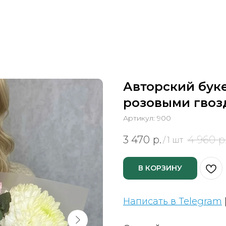
Авторский бук
розовыми гвоз
Артикул:
900
3 470
р.
4 960
р
/
1 шт
В КОРЗИНУ
Написать в Telegram