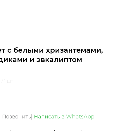
ет с белыми хризантемами,
диками и эвкалиптом
.
/
1 шт
|
Позвонить
|
Написать в WhatsApp