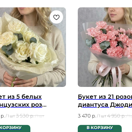
ет из 5 белых
Букет из 21 розо
нцузских роз
диантуса Джоди
диаль и эвкалипта
эвкалипта
р.
3 530
р.
3 470
р.
4 950
р.
/
1 шт
/
1 шт
/
1 шт
/
1
 КОРЗИНУ
В КОРЗИНУ