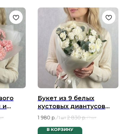
вого
Букет из 9 белых
 и
кустовых диантусов
Ибис Селект и
1 980
р.
2 830
р.
 шт
/
1 шт
/
1 шт
эвкалипта
В КОРЗИНУ