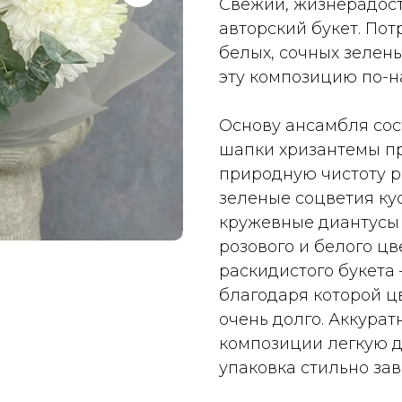
Свежий, жизнерадос
авторский букет. По
белых, сочных зелен
эту композицию по-н
Основу ансамбля со
шапки хризантемы пр
природную чистоту 
зеленые соцветия ку
кружевные диантусы 
розового и белого цв
раскидистого букета
благодаря которой ц
очень долго. Аккура
композиции легкую д
упаковка стильно за