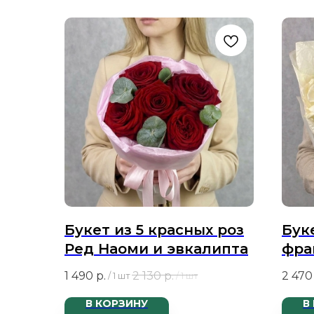
Букет из 5 красных роз
Бук
Ред Наоми и эвкалипта
фра
Мон
1 490
р.
2 130
р.
2 470
/
1 шт
/
1 шт
В КОРЗИНУ
В