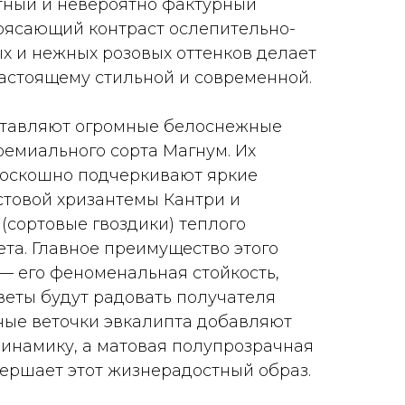
тный и невероятно фактурный
трясающий контраст ослепительно-
ых и нежных розовых оттенков делает
астоящему стильной и современной.
ставляют огромные белоснежные
емиального сорта Магнум. Их
роскошно подчеркивают яркие
стовой хризантемы Кантри и
(сортовые гвоздики) теплого
ета. Главное преимущество этого
 — его феноменальная стойкость,
веты будут радовать получателя
тные веточки эвкалипта добавляют
инамику, а матовая полупрозрачная
вершает этот жизнерадостный образ.