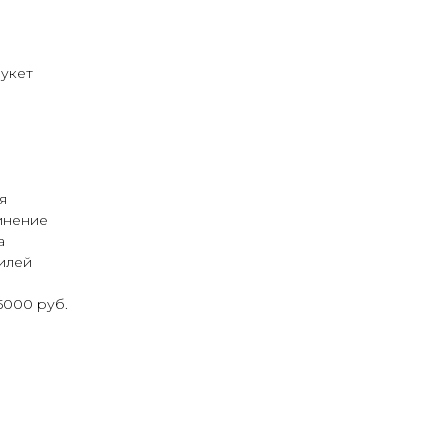
букет
я
инение
а
илей
5000 руб.