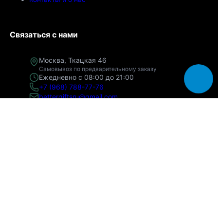
Связаться с нами
Москва, Ткацкая 46
Самовывоз по предварительному заказу
Ежедневно с 08:00 до 21:00
+7 (968) 788-77-76
bettergiftsru@gmail.com
© 2026 БЕТТЕР ГИФТС. Все права защищены
ИП Золотова Зоя Захаровна
ИНН 060605934766
ОГРНИП 325060000018044
*Instagram принадлежит Meta, признанной экстремистской организацией в РФ
Политика конфиденциальности
Публичная оферта