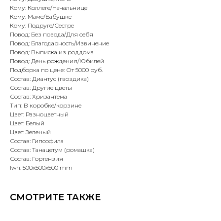
Кому: Коллеге/Начальнице
Кому: Маме/Бабушке
Кому: Подруге/Сестре
Повод: Без повода/Для себя
Повод: Благодарность/Извинение
Повод: Выписка из роддома
Повод: День рождения/Юбилей
Подборка по цене: От 5000 руб.
Состав: Диантус (гвоздика)
Состав: Другие цветы
Состав: Хризантема
Тип: В коробке/корзине
Цвет: Разноцветный
Цвет: Белый
Цвет: Зеленый
Состав: Гипсофила
Состав: Танацетум (ромашка)
Состав: Гортензия
lwh: 500x500x500 mm
СМОТРИТЕ ТАКЖЕ