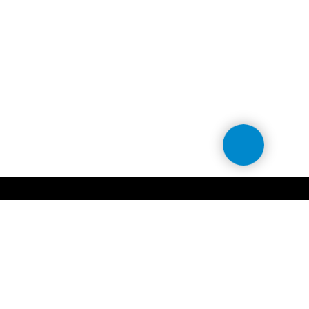
Связаться с нами
Москва, Ткацкая 46
Самовывоз по предварительному заказу
Ежедневно с 08:00 до 21:00
+7 (968) 788-77-76