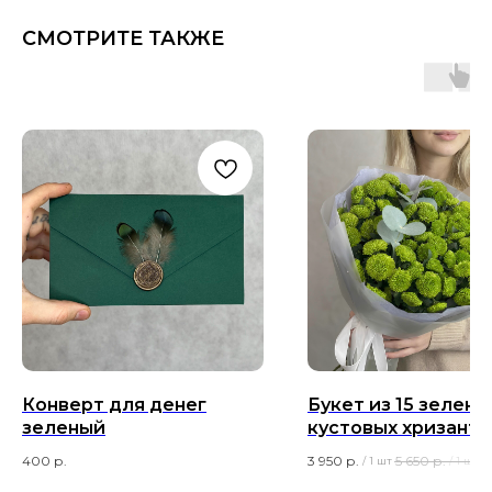
СМОТРИТЕ ТАКЖЕ
Конверт для денег
Букет из 15 зелены
зеленый
кустовых хризант
Растим и эвкалипт
400
р.
3 950
р.
5 650
р.
/
1 шт
/
1 шт