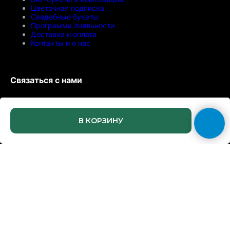
Цветочная подписка
Свадебные букеты
Программа лояльности
Доставка и оплата
Контакты и о нас
Связаться с нами
Москва, Ткацкая 46
Самовывоз по предварительному заказу
В КОРЗИНУ
Ежедневно с 08:00 до 21:00
+7 (968) 788-77-76
bettergiftsru@gmail.com
© 2026 БЕТТЕР ГИФТС. Все права защищены
ИП Золотова Зоя Захаровна
ИНН 060605934766