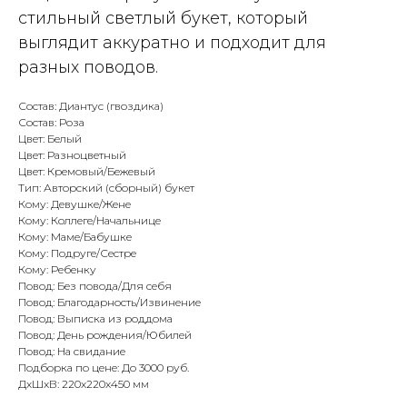
стильный светлый букет, который
выглядит аккуратно и подходит для
разных поводов.
Состав: Диантус (гвоздика)
Состав: Роза
Цвет: Белый
Цвет: Разноцветный
Цвет: Кремовый/Бежевый
Тип: Авторский (сборный) букет
Кому: Девушке/Жене
Кому: Коллеге/Начальнице
Кому: Маме/Бабушке
Кому: Подруге/Сестре
Кому: Ребенку
Повод: Без повода/Для себя
Повод: Благодарность/Извинение
Повод: Выписка из роддома
Повод: День рождения/Юбилей
Повод: На свидание
Подборка по цене: До 3000 руб.
ДxШxВ: 220x220x450 мм