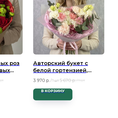
ных роз
Авторский букет с
овых
белой гортензией,
им
эустомой и диантусами
3 970
р.
5 670
р.
 шт
/
1 шт
/
1 шт
В КОРЗИНУ