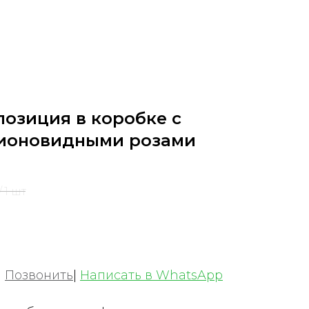
позиция в коробке с
пионовидными розами
/
1 шт
|
Позвонить
|
Написать в WhatsApp