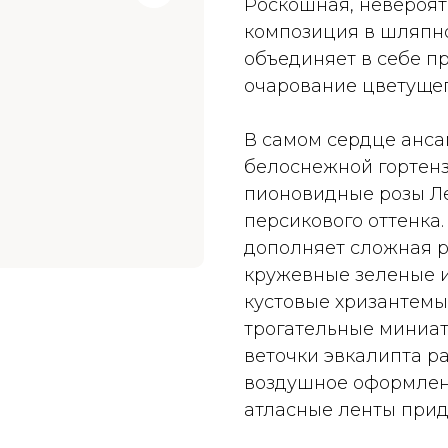
Роскошная, невероят
композиция в шляпно
объединяет в себе п
очарование цветущег
В самом сердце анс
белоснежной гортен
пионовидные розы Л
персикового оттенка
дополняет сложная р
кружевные зеленые и
кустовые хризантемы 
трогательные миниа
веточки эвкалипта р
воздушное оформлен
атласные ленты прид