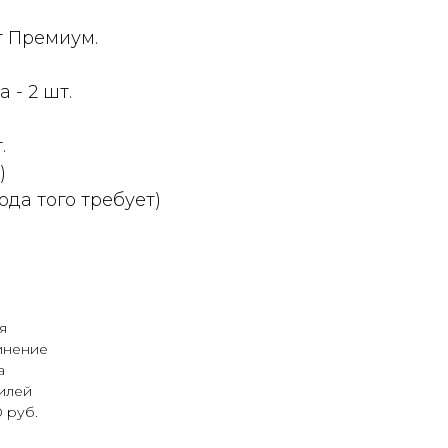
)
т Премиум.
 - 2 шт.
.
)
ода того требует)
я
инение
а
илей
 руб.