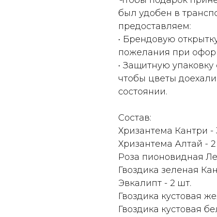
Чтобы подарок прине
был удобен в трансп
предоставляем:
• Брендовую открытк
пожелания при оформ
• Защитную упаковку
чтобы цветы доехали
состоянии.
Состав:
Хризантема Кантри - 
Хризантема Алтай - 2
Роза пионовидная Лед
Гвоздика зеленая Кант
Эвкалипт - 2 шт.
Гвоздика кустовая жел
Гвоздика кустовая бел