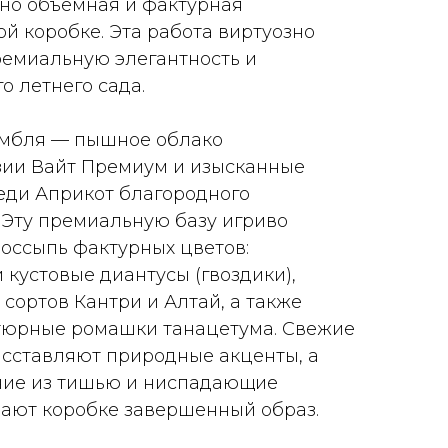
но объемная и фактурная
й коробке. Эта работа виртуозно
ремиальную элегантность и
о летнего сада.
амбля — пышное облако
зии Вайт Премиум и изысканные
еди Априкот благородного
. Эту премиальную базу игриво
оссыпь фактурных цветов:
 кустовые диантусы (гвоздики),
сортов Кантри и Алтай, а также
тюрные ромашки танацетума. Свежие
асставляют природные акценты, а
ие из тишью и ниспадающие
ают коробке завершенный образ.