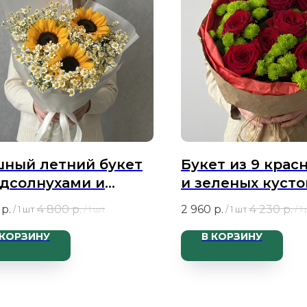
ный летний букет
Букет из 9 крас
одсолнухами и
и зеленых куст
ашками
хризантем Раст
р.
4 800
р.
2 960
р.
4 230
р.
/
1 шт
/
1 шт
/
1 шт
/
1
 КОРЗИНУ
В КОРЗИНУ