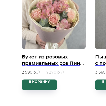
Букет из розовых
Пыш
премиальных роз Пинк
с п
Мондиаль, розовой
ром
2 990
р.
4 270
р.
3 360
/
1 шт
/
1 шт
альстромерии Фифи
В КОРЗИНУ
В
Премиум и эвкалипта