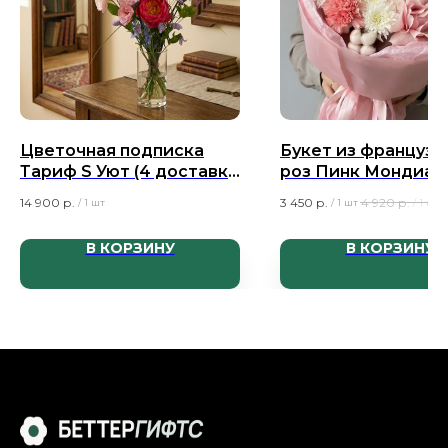
Цветочная подписка
Букет из французс
Тариф S Уют (4 доставки
роз Пинк Мондиал
в месяц)
кустовых хризант
14 900
р.
3 450
р.
4 920
р.
/
1 шт
/
1 шт
/
1 шт
Алтай, розовых
диантусов Джоди 
В КОРЗИНУ
В КОРЗИНУ
хлопка